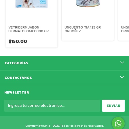
VETRIDERM JABON
UNGUENTO TIA 125 GR
UNGU
DERMATOLOGICO 100 GR
ORDOÑEZ
ORD
ELANCO
$150.00
CATEGORÍAS
CONTACTÁNOS
NEWSLETTER
Copyright Provetla - 2026. Todos los derechos reservados.