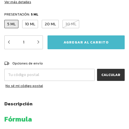
Ver más detalles
PRESENTACIÓN:
5 ML
5 ML
10 ML
20 ML
30 ML
CAMBIAR CP
Entregas para el CP:
Opciones de envío
CALCULAR
No sé mi código postal
Descripción
Fórmula