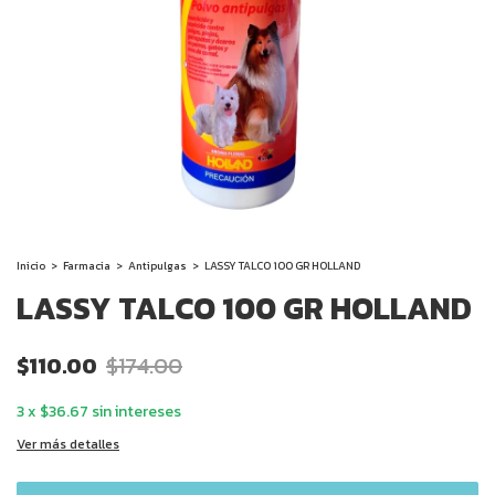
Inicio
>
Farmacia
>
Antipulgas
>
LASSY TALCO 100 GR HOLLAND
LASSY TALCO 100 GR HOLLAND
$110.00
$174.00
3
x
$36.67
sin intereses
Ver más detalles