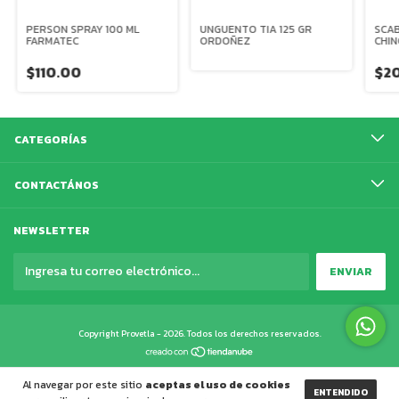
PERSON SPRAY 100 ML
UNGUENTO TIA 125 GR
SCAB
FARMATEC
ORDOÑEZ
CHIN
$110.00
$2
CATEGORÍAS
CONTACTÁNOS
NEWSLETTER
Copyright Provetla - 2026. Todos los derechos reservados.
Al navegar por este sitio
aceptas el uso de cookies
ENTENDIDO