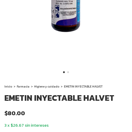
Inicio
>
Farmacia
>
Higiene y cuidado
>
EMETIN INYECTABLE HALVET
EMETIN INYECTABLE HALVET
$80.00
3
x
$26.67
sin intereses