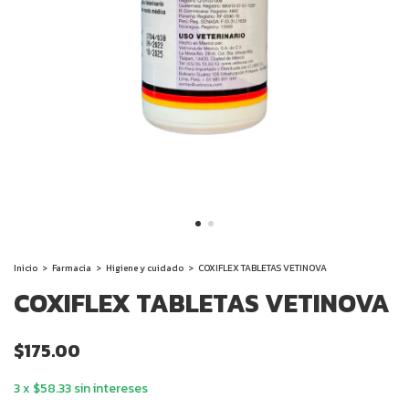
Inicio
>
Farmacia
>
Higiene y cuidado
>
COXIFLEX TABLETAS VETINOVA
COXIFLEX TABLETAS VETINOVA
$175.00
3
x
$58.33
sin intereses