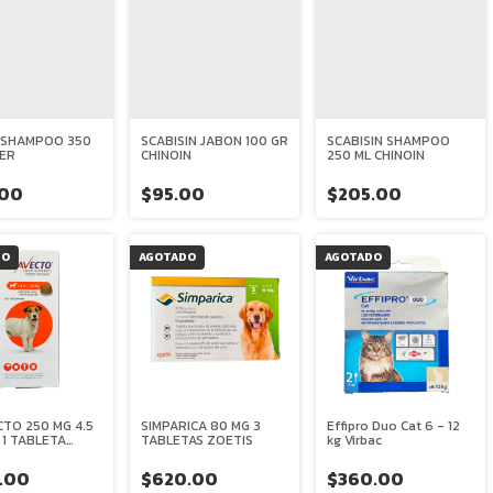
 SHAMPOO 350
SCABISIN JABON 100 GR
SCABISIN SHAMPOO
YER
CHINOIN
250 ML CHINOIN
.00
$95.00
$205.00
DO
AGOTADO
AGOTADO
TO 250 MG 4.5
SIMPARICA 80 MG 3
Effipro Duo Cat 6 - 12
G 1 TABLETA
TABLETAS ZOETIS
kg Virbac
CABLE MSD
.00
$620.00
$360.00