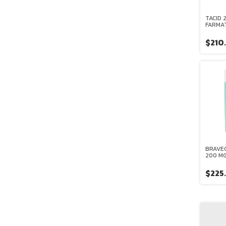
TACID 
FARMA
$210
BRAVEC
200 MG
MASTI
$225