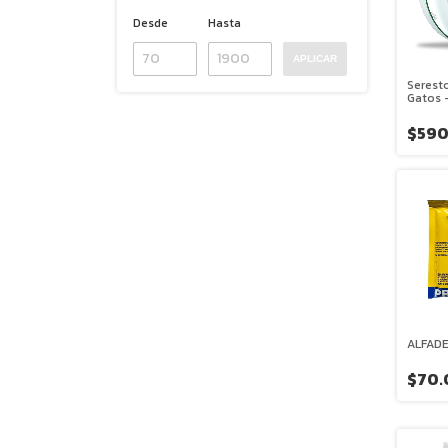
Desde
Hasta
APLICAR
Seresto
Gatos 
Pulgas
$590
ALFADE
$70.