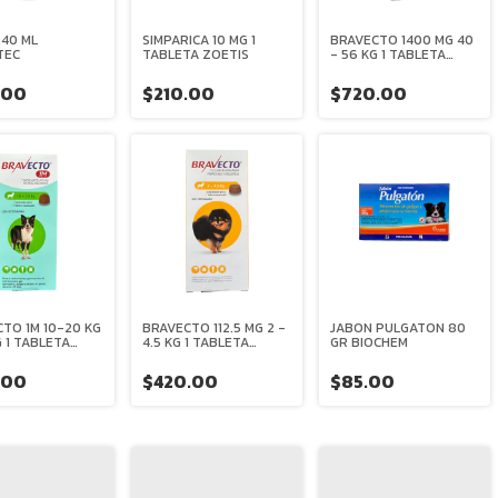
240 ML
SIMPARICA 10 MG 1
BRAVECTO 1400 MG 40
TEC
TABLETA ZOETIS
- 56 KG 1 TABLETA
MASTICABLE MSD
.00
$210.00
$720.00
TO 1M 10-20 KG
BRAVECTO 112.5 MG 2 -
JABON PULGATON 80
 1 TABLETA
4.5 KG 1 TABLETA
GR BIOCHEM
CABLE MSD
MASTICABLE MSD
.00
$420.00
$85.00