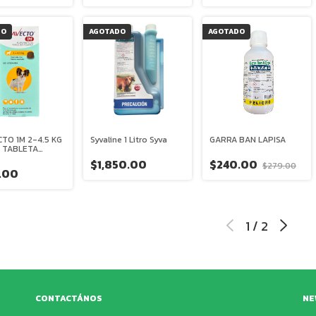
DO
AGOTADO
AGOTADO
TO 1M 2-4.5 KG
Syvaline 1 Litro Syva
GARRA BAN LAPISA
1 TABLETA
CABLE MSD
$1,850.00
$240.00
$279.00
.00
1
/
2
CONTACTÁNOS
NE