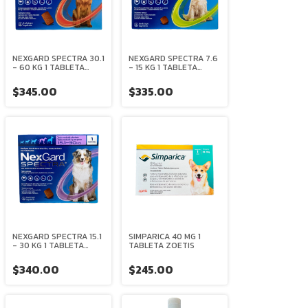
NEXGARD SPECTRA 30.1
NEXGARD SPECTRA 7.6
- 60 KG 1 TABLETA
- 15 KG 1 TABLETA
MASTICABLE
MASTICABLE
BOEHRINGER
BOEHRINGER
$345.00
$335.00
INGELHEIM
INGELHEIM
NEXGARD SPECTRA 15.1
SIMPARICA 40 MG 1
- 30 KG 1 TABLETA
TABLETA ZOETIS
MASTICABLE
BOEHRINGER
$340.00
$245.00
INGELHEIM