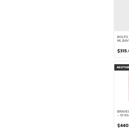
BOLFO
ML BA
$315
AGOTA
BRAVEC
- 10 K
MASTI
$440