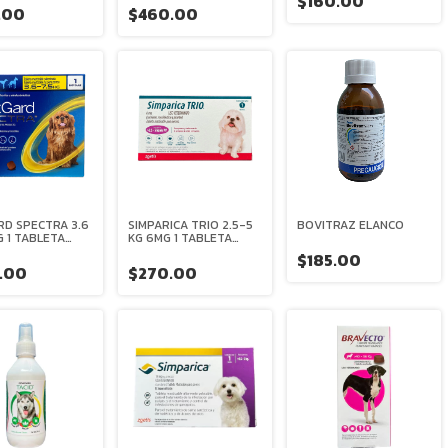
$160.00
.00
$460.00
RD SPECTRA 3.6
SIMPARICA TRIO 2.5-5
BOVITRAZ ELANCO
KG 1 TABLETA
KG 6MG 1 TABLETA
CABLE
ZOETIS
$185.00
INGER
.00
$270.00
EIM