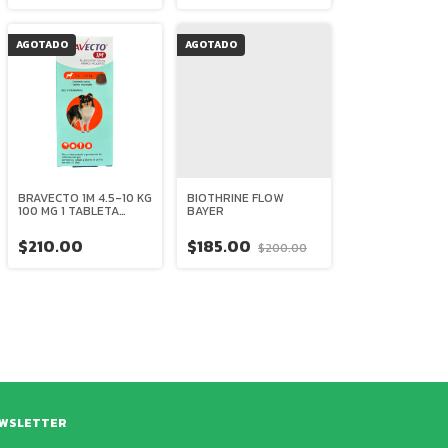
AGOTADO
AGOTADO
BRAVECTO 1M 4.5-10 KG
BIOTHRINE FLOW
100 MG 1 TABLETA
BAYER
MASTICABLE MSD
$210.00
$185.00
$200.00
WSLETTER