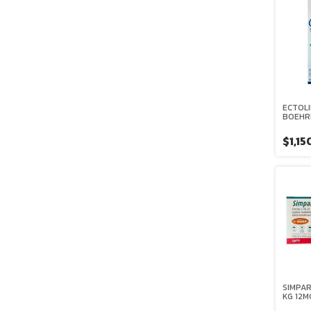
ECTOLI
BOEHR
INGELH
$1,1
SIMPAR
KG 12M
ZOETI