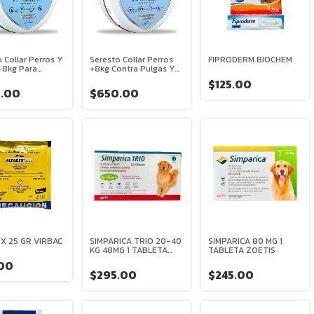
 Collar Perros Y
Seresto Collar Perros
FIPRODERM BIOCHEM
-8kg Para
+8kg Contra Pulgas Y
 Y Garrapatas
Garrapatas
$125.00
.00
$650.00
X 25 GR VIRBAC
SIMPARICA TRIO 20-40
SIMPARICA 80 MG 1
KG 48MG 1 TABLETA
TABLETA ZOETIS
ZOETIS
00
$295.00
$245.00