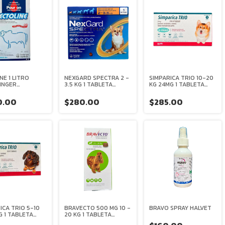
NE 1 LITRO
NEXGARD SPECTRA 2 -
SIMPARICA TRIO 10-20
INGER
3.5 KG 1 TABLETA
KG 24MG 1 TABLETA
EIM
MASTICABLE
ZOETIS
BOEHRINGER
50.00
$280.00
$285.00
INGELHEIM
ICA TRIO 5-10
BRAVECTO 500 MG 10 -
BRAVO SPRAY HALVET
G 1 TABLETA
20 KG 1 TABLETA
S
MASTICABLE MSD