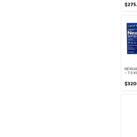
$275
NEXGA
- 7.5 
MASTI
BOEHR
$320
INGELH